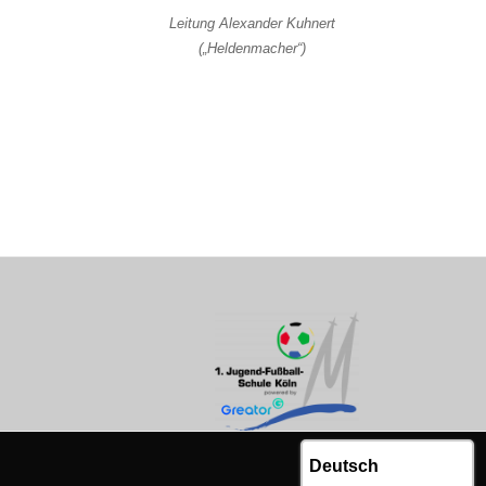
Leitung Alexander Kuhnert
(„Heldenmacher“)