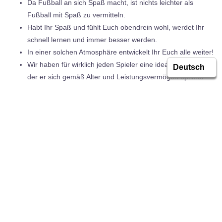
Da Fußball an sich Spaß macht, ist nichts leichter als
Fußball mit Spaß zu vermitteln.
Habt Ihr Spaß und fühlt Euch obendrein wohl, werdet Ihr
schnell lernen und immer besser werden.
In einer solchen Atmosphäre entwickelt Ihr Euch alle weiter!
Wir haben für wirklich jeden Spieler eine ideale Gruppe, in
der er sich gemäß Alter und Leistungsvermögen optimal
aufgehoben fühlt.
Dafür bieten wir Euch reguläre Fußball-Kurse oder
Ferienkurse, um Euer Können am Ball zu verbessern.
Eine weitergehende Förderung ermöglichen Euch die
Talent- und Akademie-Teams unserer Fußball-Akademie.
Natürlich trainieren nur pädagogisch und fachlich
ausgebildete und freundliche Trainer mit Euch!
Gemeinsam mit diesen Trainern freuen wir uns auf Euch!