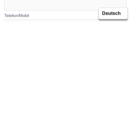
Telefon/Mobil
E-Mail
Spieler
Name, Vorname
Geburtsdatum
Bitte wählen Sie einen Trainer aus (Mehrfach-Auswahl ist