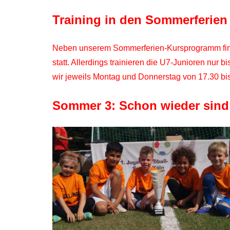
Training in den Sommerferien
Neben unserem Sommerferien-Kursprogramm finde
statt. Allerdings trainieren die U7-Junioren nur
wir jeweils Montag und Donnerstag von 17.30 bis
Sommer 3: Schon wieder sind